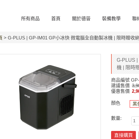
所有商品
首頁
關於德晉
裝備教學
聯
頁
> G-PLUS | GP-IM01 GP小冰快 微電腦全自動製冰機 | 限時贈收
G-PLUS
機 | 限
商品編號
GP-
建議售價
3,9
優惠售價
2,9
顏色
黑
數量:
直接購買