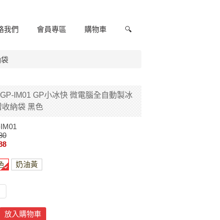
絡我們
會員專區
購物車
🔍
納袋
 | GP-IM01 GP小冰快 微電腦全自動製冰
時贈收納袋 黑色
IM01
80
88
色
奶油黃
放入購物車