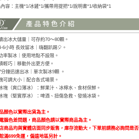
品內容：主機*1/冰鏟*1/攜帶用提把*1/說明書*1/收納袋*1
連續出冰大儲量｜可存約70～80顆。
4-6小時 長效留冰｜嗨翻趴踢🎈。
小功率製冰｜使用地點不設限。
體積輕巧｜移動外出更方便。
約7分鐘迅速出冰｜單次製冰9顆 。
冰塊可調大小｜配合各式場景。
小冰塊（爽口薄冰）：鮮果汁、冰檸水、食材保鮮。
大冰塊（堅實厚冰）：啤酒、扭傷急救、發燒冰袋。
商品顏色以實際出貨為主。
因電腦色差問題，商品顏色請以實際商品為主。
本店商品均與實體店面同步販售，庫存流動大，下單前請務必詢問是
全館滿699免運，偏遠地區另計。