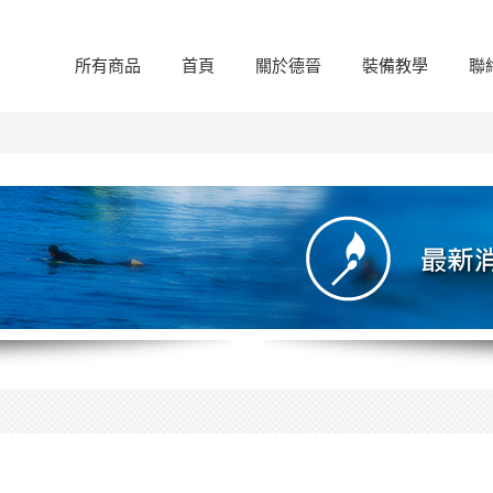
所有商品
首頁
關於德晉
裝備教學
聯