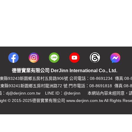
德晉實業有限公司 DerJinn International Co., Ltd.
縣93243新園鄉五房村五房路906號 公司電話：08-8691234 傳真:08-86
縣93241新園鄉五房村龍洲路72 號 門市電話：08-8691818 傳真:08-86
dj@derjinn.com.tw LINE ID：@derjinn 本網站內容未經同意
ight © 2015-2025德晉實業有限公司 www.derjinn.com.tw All Rights Rese