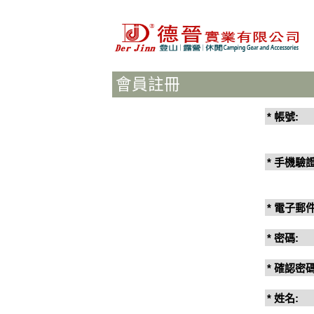
會員註冊
* 帳號:
* 手機驗
* 電子郵件
* 密碼:
* 確認密碼
* 姓名: