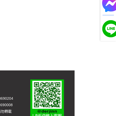
90204
90008
，請勿轉載