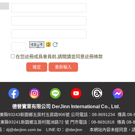
在您註冊成爲會員前,請閲讀並同意註冊條款
德晉實業有限公司 DerJinn International Co., Ltd.
縣93243新園鄉五房村五房路906號 公司電話：08-8691234 傳真:08-86
縣93241新園鄉五房村龍洲路72 號 門市電話：08-8691818 傳真:08-86
dj@derjinn.com.tw LINE ID：@derjinn 本網站內容未經同意