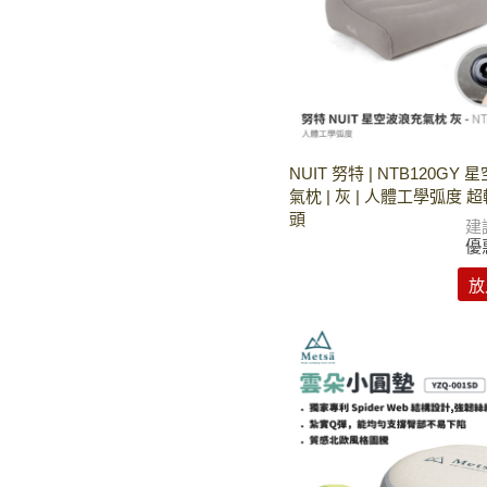
NUIT 努特 | NTB120GY
氣枕 | 灰 | 人體工學弧度 
頭
建
優
放