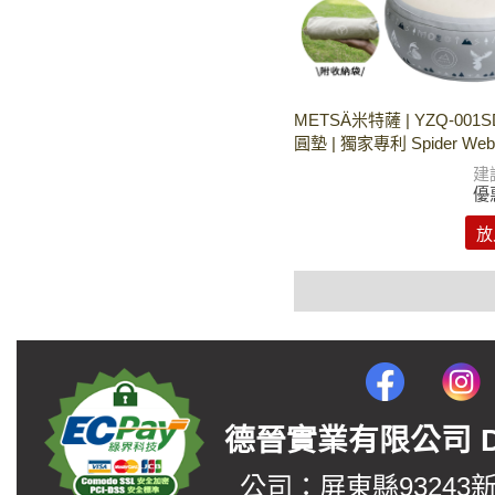
METSÄ米特薩 | YZQ-001
圓墊 | 獨家專利 Spider W
建
優
放
德晉實業有限公司 DerJin
公司：屏東縣93243