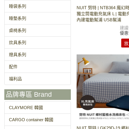
睡袋系列
NUIT 努特 | NTB364 魔
獨立筒電動充氣床 L | 電
睡墊系列
內建電動幫浦 USB幫浦
建議
桌椅系列
優惠
炊具系列
放
燈具系列
配件
福利品
品牌專區 Brand
CLAYMORE 韓國
CARGO container 韓國
NUIT 努特 | GK29D-19