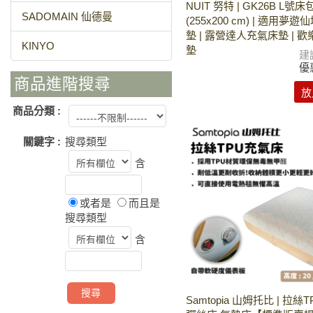
NUIT 努特 | GK26B L號床
SADOMAIN 仙德曼
(255x200 cm) | 適用夢
墊 | 露營達人充氣床墊 | 
KINYO
墊
建
優
商品進階搜尋
放
商品分類 :
關鍵字 :
搜尋類型
含
或者是
而且是
搜尋類型
含
Samtopia 山姆托比 | 拉