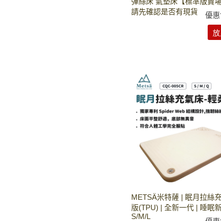
彈絲床 氣墊床【標準版賣
請先確認是否有現貨
優惠
放
METSÄ米特薩 | 眠月拉絲
版(TPU) | 全新一代 | 睡眠
S/M/L