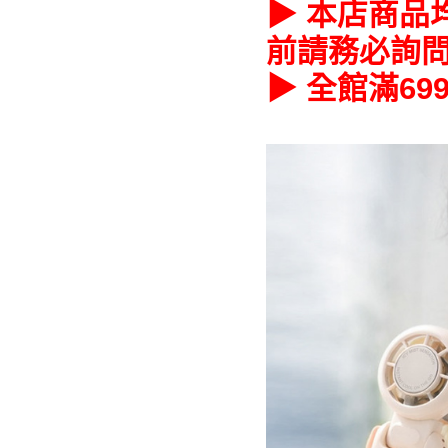
▶ 本店商品
前請務必詢
▶ 全館滿6