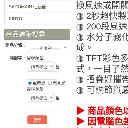
換風速或開
SADOMAIN 仙德曼
◍ 2秒超快製
KINYO
◍ 200段風
商品進階搜尋
◍ 水分子霧
成。
商品分類 :
◍ TFT彩
關鍵字 :
搜尋類型
式，一目了
含
◍ 摺疊好攜
或者是
而且是
◍ 可調節質
搜尋類型
含
▶ 商品顏色
▶ 因電腦色