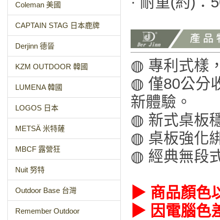
· 耐重(約)：5
Coleman 美國
CAPTAIN STAG 日本鹿牌
Derjinn 德晉
◍ 專利式樣
KZM OUTDOOR 韓國
◍ 僅80公
LUMENA 韓國
新體驗。
LOGOS 日本
◍ 新式桌板
METSÄ 米特薩
◍ 桌板強化
MBCF 露營狂
◍ 經典無段
Nuit 努特
▶ 商品顏色
Outdoor Base 台灣
▶ 因電腦色
Remember Outdoor