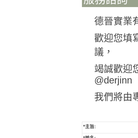
德晉實業
歡迎您填
議，
竭誠歡迎您來
@derjinn
我們將由
*主旨:
*姓名: