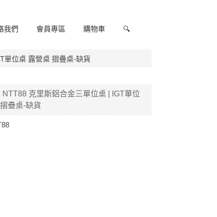
絡我們
會員專區
購物車
🔍
 IGT單位桌 露營桌 摺疊桌-缺貨
特 | NTT88 克里斯鋁合金三單位桌 | IGT單位
 摺疊桌-缺貨
T88