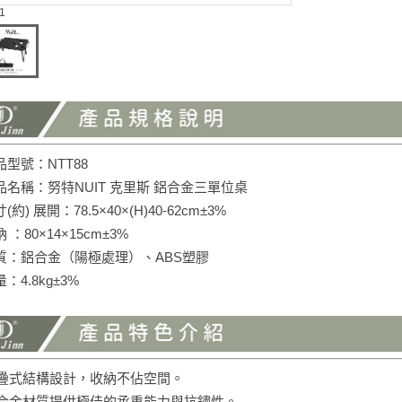
 1
型號：NTT88
品名稱：努特NUIT 克里斯 鋁合金三單位桌
(約) 展開：78.5×40×(H)40-62cm±3%
 ：80×14×15cm±3%
質：鋁合金（陽極處理）、ABS塑膠
：4.8kg±3%
折疊式結構設計，收納不佔空間。
鋁合金材質提供極佳的承重能力與抗鏽性。