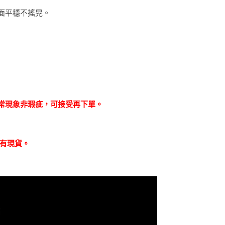
桌面平穩不搖晃。
常現象非瑕疵，可接受再下單。
否有現貨。