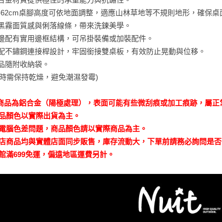
40-62cm桌腳高度可依地面調整，適應山林草地等不規則地形，確保
全黑霧面質感與俐落線條，帶來洗鍊美學。
桌邊配有實用邊框結構，可吊掛裝備或加裝配件。
搭配不鏽鋼連接桿設計，牢固銜接雙桌板，有效防止晃動與位移。
產品隨附收納袋。
納時需保持乾燥，避免潮濕發霉)
商品為鋁合金（陽極處理），表面可能有些微刮痕或加工痕跡，屬正
商品顏色以實際出貨為主。
因電腦色差問題，商品顏色請以實際商品為主。
本店商品均與實體店面同步販售，庫存流動大，下單前請務必詢問是
全館滿699免運，偏遠地區運費另計。