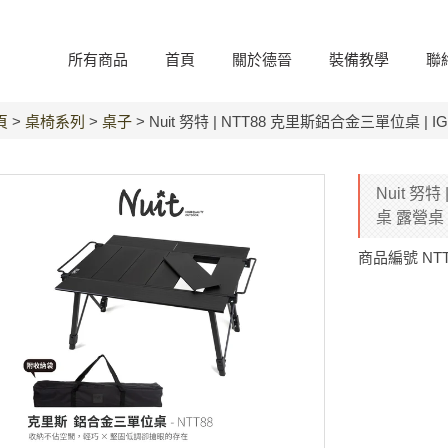
所有商品
首頁
關於德晉
裝備教學
聯
頁
>
桌椅系列
>
桌子
> Nuit 努特 | NTT88 克里斯鋁合金三單位桌 |
Nuit 努
桌 露營桌
商品編號
NT