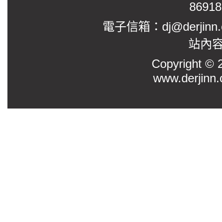
8691
電子信箱：dj@derjinn
站內
Copyright
www.derjinn.