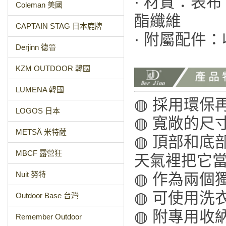
· 材質：表
Coleman 美國
酯纖維
CAPTAIN STAG 日本鹿牌
· 附屬配件
Derjinn 德晉
KZM OUTDOOR 韓國
LUMENA 韓國
◍ 採用環保
LOGOS 日本
◍ 寬敞的尺
METSÄ 米特薩
◍ 頂部和底
MBCF 露營狂
天氣裡把它
Nuit 努特
◍ 作為兩個
◍ 可使用洗
Outdoor Base 台灣
◍ 附專用收
Remember Outdoor