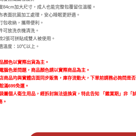
寬度84cm加大尺寸，成人也能完整包覆留住溫暖。
裡布表面抗菌加工處理，安心睡眠更舒適。
可打包收納，攜帶便利。
整件可放洗衣機清洗。
同款2張可拼貼成雙人被使用。
舒適溫度：10℃以上。
商品顏色以實際出貨為主。
因電腦色差問題，商品顏色請以實際商品為主。
本店商品均與實體店面同步販售，庫存流動大，下單前請務必詢問是
館滿699免運。
睡袋屬個人衛生用品，經拆封無法退換貨，特此告知 「鑑賞期」非「
務。