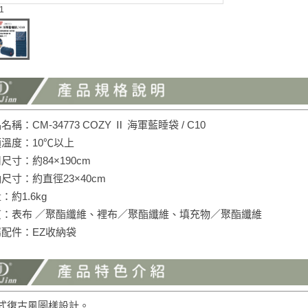
 1
品名稱：CM-34773 COZY Ⅱ 海軍藍睡袋 / C10
適溫度：10℃以上
用尺寸：約84×190cm
納尺寸：約直徑23×40cm
量：約1.6kg
材質：表布 ／聚酯纖維、裡布／聚酯纖維、填充物／聚酯纖維
屬配件：EZ收納袋
日式復古風圖樣設計。