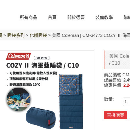
所有商品
首頁
關於德晉
裝備教學
聯
頁
>
睡袋系列
>
化纖睡袋
> 美國 Coleman | CM-34773 COZY Ⅱ 海
美國 Cole
/ C10
商品編號
CM-
建議售價
2,4
優惠售價
2,2
數量:
直接購買