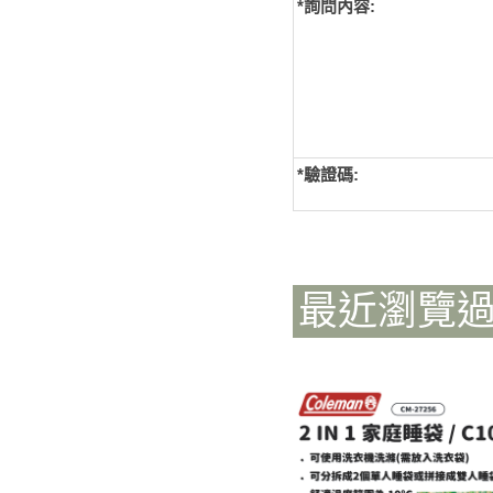
*詢問內容:
*
驗證碼:
最近瀏覽