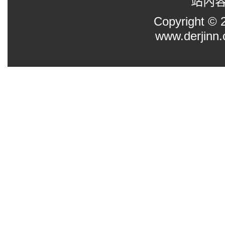
站內
Copyright
www.derjinn.