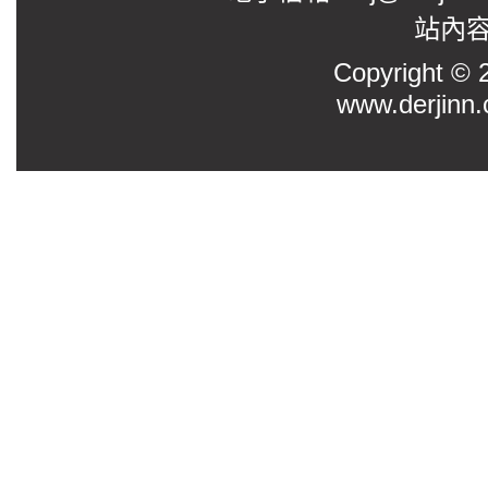
站內
Copyright
www.derjinn.