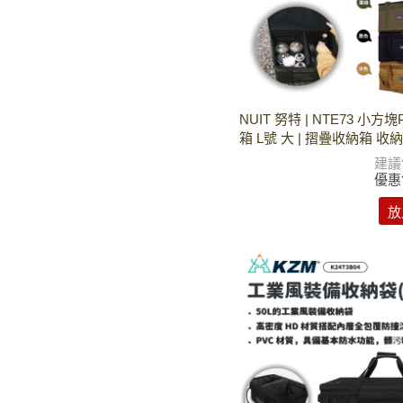
NUIT 努特 | NTE73 小方
箱 L號 大 | 摺疊收納箱 收
建議
優惠
放