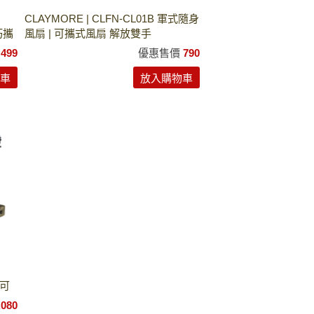
CLAYMORE | CLFN-CL01B 軍式隨身
輕巧攜
風扇 | 可攜式風扇 解放雙手
價
499
優惠售價
790
車
放入購物車
段可
,080