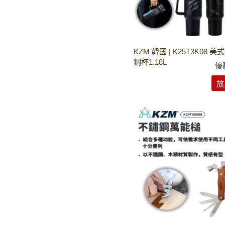
KZM 韓國 | K25T3K08 
鋼杯1.18L
優
放