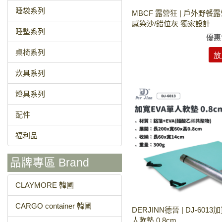
睡袋系列
MBCF 露營狂 | 戶外野餐露
感染沙/錯位灰 獨家設計
睡墊系列
優惠
桌椅系列
放
炊具系列
燈具系列
配件
福利品
品牌專區 Brand
CLAYMORE 韓國
CARGO container 韓國
DERJINN德晉 | DJ-6013
人軟墊 0.8cm