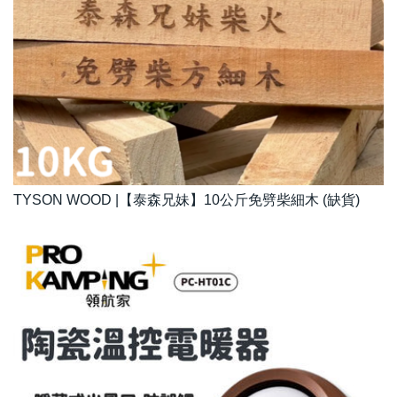
TYSON WOOD |【泰森兄妹】10公斤免劈柴細木 (缺貨)