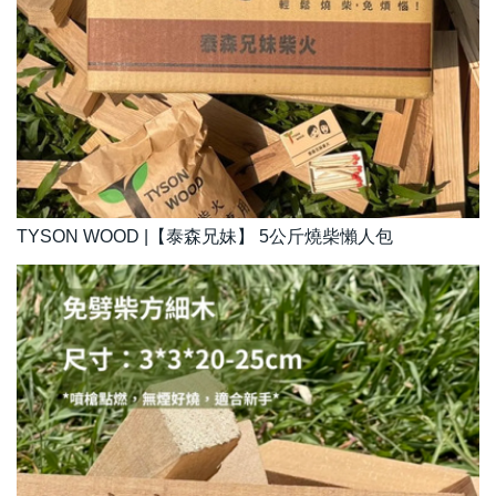
TYSON WOOD |【泰森兄妹】 5公斤燒柴懶人包