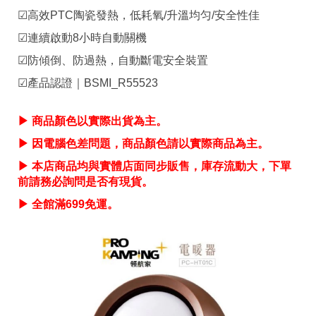
☑高效PTC陶瓷發熱，低耗氧/升溫均匀/安全性佳
☑連續啟動8小時自動關機
☑防傾倒、防過熱，自動斷電安全裝置
☑產品認證｜BSMI_R55523
▶ 商品顏色以實際出貨為主。
▶ 因電腦色差問題，商品顏色請以實際商品為主。
▶ 本店商品均與實體店面同步販售，庫存流動大，下單
前請務必詢問是否有現貨。
▶ 全館滿699免運。