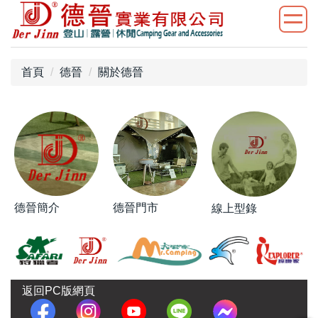
首頁
德晉
關於德晉
德晉簡介
德晉門市
線上型錄
返回PC版網頁