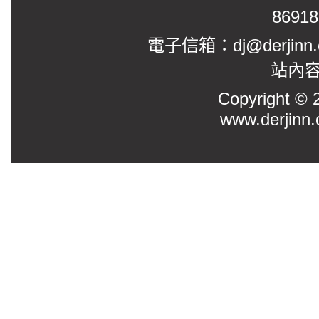
8691
電子信箱：dj@derjinn
站內
Copyright
www.derjinn.