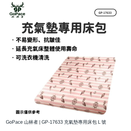
GoPace 山林者 | GP-17633 充氣墊專用床包 L 號