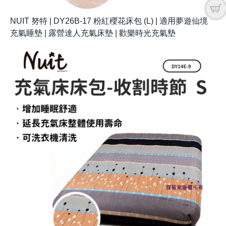
NUIT 努特 | DY26B-17 粉紅櫻花床包 (L) | 適用夢遊仙境
充氣睡墊 | 露營達人充氣床墊 | 歡樂時光充氣墊