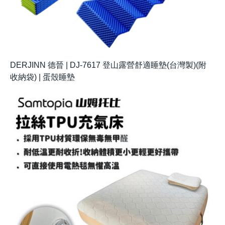
DERJINN 德晉 | DJ-7617 登山露營舒適睡墊(台灣製)(附
收納袋) | 蛋殼睡墊