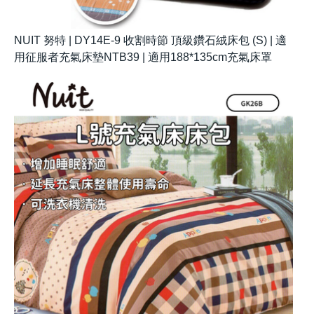
NUIT 努特 | DY14E-9 收割時節 頂級鑽石絨床包 (S) | 適
用征服者充氣床墊NTB39 | 適用188*135cm充氣床罩