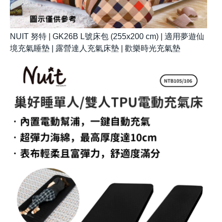
NUIT 努特 | GK26B L號床包 (255x200 cm) | 適用夢遊仙
境充氣睡墊 | 露營達人充氣床墊 | 歡樂時光充氣墊