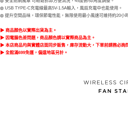
◍ 安全前網風罩 可輕鬆拆卸方便清洗，45度俯/仰角度調整。
◍ USB TYPE-C充電線最高5V-1.5A輸入，風扇充電中也能使用。
◍ 提升空間品味，環保節電性能，無限使用最小風速可維持約20小
▶ 商品顏色以實際出貨為主。
▶ 因電腦色差問題，商品顏色請以實際商品為主。
▶ 本店商品均與實體店面同步販售，庫存流動大，下單前請務必詢
▶ 全館滿699免運，偏遠地區另計。